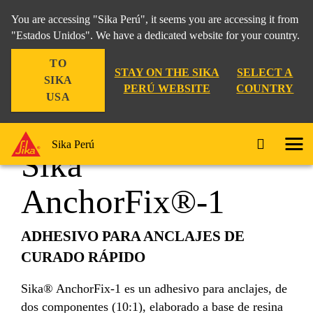
You are accessing "Sika Perú", it seems you are accessing it from
"Estados Unidos". We have a dedicated website for your country.
TO
Construcción
...
Sika AnchorFix®-1
STAY ON THE SIKA
SELECT A
SIKA
PERÚ WEBSITE
COUNTRY
USA
Sika Perú
Sika
AnchorFix®-1
ADHESIVO PARA ANCLAJES DE
CURADO RÁPIDO
Sika® AnchorFix-1 es un adhesivo para anclajes, de
dos componentes (10:1), elaborado a base de resina