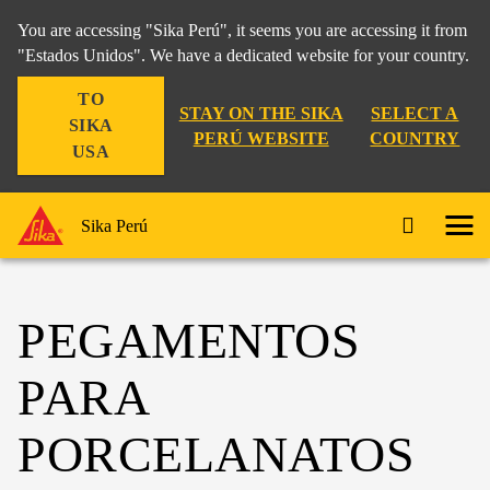
You are accessing "Sika Perú", it seems you are accessing it from
"Estados Unidos". We have a dedicated website for your country.
TO
STAY ON THE SIKA
SELECT A
SIKA
PERÚ WEBSITE
COUNTRY
USA
Sika Perú
PEGAMENTOS
PARA
PORCELANATOS