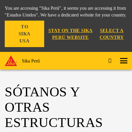
You are accessing "Sika Perú", it seems you are accessing it from
"Estados Unidos". We have a dedicated website for your country.
TO
STAY ON THE SIKA
SELECT A
SIKA
PERÚ WEBSITE
COUNTRY
USA
Sika Perú
SÓTANOS Y
OTRAS
ESTRUCTURAS