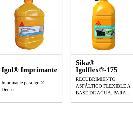
Sika®
Igol® Imprimante
Igolflex®-175
RECUBRIMIENTO
Imprimante para Igol®
ASFÁLTICO FLEXIBLE A
Denso
BASE DE AGUA, PARA
IMPERMEABILIZAR
TODO TIPO DE
ESTRUCTURAS
ENTERRADAS.