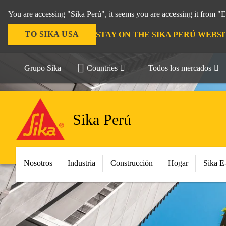
You are accessing "Sika Perú", it seems you are accessing it from "
TO SIKA USA
STAY ON THE SIKA PERÚ WEBSI
Grupo Sika
Countries
Todos los mercados
Sika Perú
Nosotros
Industria
Construcción
Hogar
Sika E