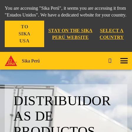
You are accessing "Sika Perú", it seems you are accessing it from
"Estados Unidos". We have a dedicated website for your country.
TO
STAY ON THE SIKA
SELECT A
SIKA
PERÚ WEBSITE
COUNTRY
USA
Sika Perú
DISTRIBUIDOR
AS DE
PRODUCTOS