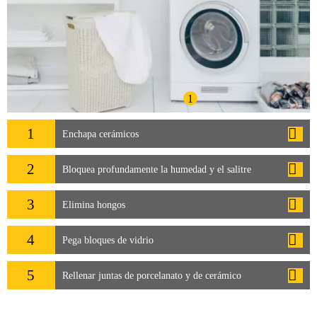
1
1
Enchapa cerámicos
2
Bloquea profundamente la humedad y el salitre
3
Elimina hongos
4
Pega bloques de vidrio
5
Rellenar juntas de porcelanato y de cerámico