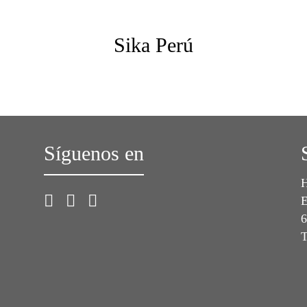
Sika Perú
Síguenos en
H
E
6
T