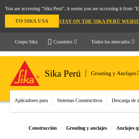
You are accessing "Sika Perú", it seems you are accessing it from "
TO SIKA USA
STAY ON THE SIKA PERÚ WEBSI
Grupo Sika
Countries
Todos los mercados
Sika Perú
Grouting y Anclajes
Aplicadores para
Sistemas Constructivos
Descarga de 
Construcción
Grouting y anclajes
Anclajes q