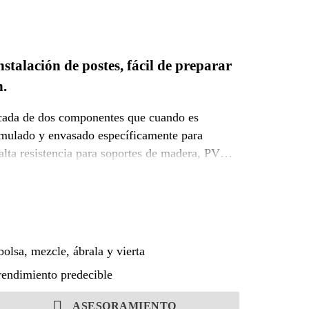
talación de postes, fácil de preparar
n.
ficada de dos componentes que cuando es
 alta resistencia para soportes de madera, PVC y
uchos tipos de postes.
bolsa, mezcle, ábrala y vierta
 rendimiento predecible
ASESORAMIENTO