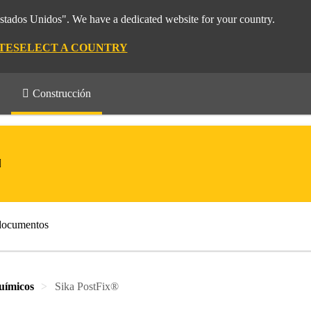
Estados Unidos". We have a dedicated website for your country.
TE
SELECT A COUNTRY
Construcción
documentos
uímicos
Sika PostFix®