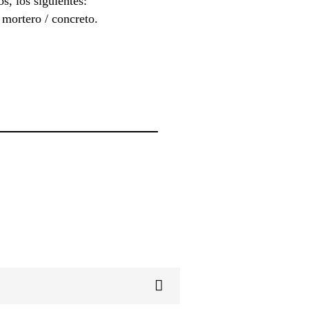
s, los siguientes:
mortero / concreto.