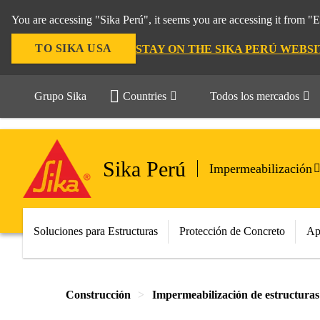
You are accessing "Sika Perú", it seems you are accessing it from "
TO SIKA USA
STAY ON THE SIKA PERÚ WEBSI
Grupo Sika
Countries
Todos los mercados
Sika Perú
Impermeabilización
Soluciones para Estructuras
Protección de Concreto
Ap
Construcción
Impermeabilización de estructuras