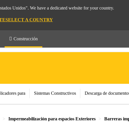
Estados Unidos". We have a dedicated website for your country.
TE
SELECT A COUNTRY
Construcción
licadores para
Sistemas Constructivos
Descarga de documento
Impermeabilización para espacios Exteriores
Barreras im