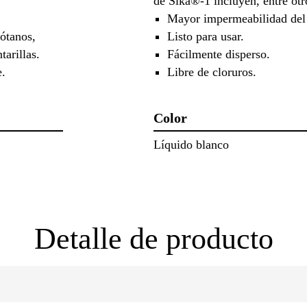
de Sika®-1 incluyen, entre otro
Mayor impermeabilidad del 
sótanos,
Listo para usar.
tarillas.
Fácilmente disperso.
e.
Libre de cloruros.
Color
Líquido blanco
Detalle de producto