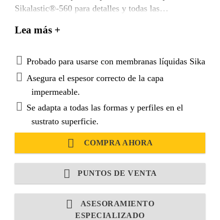
Sikalastic®-560 para detalles y todas las
instalaciones necesarias para que se ajusten a ETAG-
Lea más +
005.
Probado para usarse con membranas líquidas Sika
Asegura el espesor correcto de la capa
impermeable.
Se adapta a todas las formas y perfiles en el
sustrato superficie.
COMPRA AHORA
PUNTOS DE VENTA
ASESORAMIENTO
ESPECIALIZADO