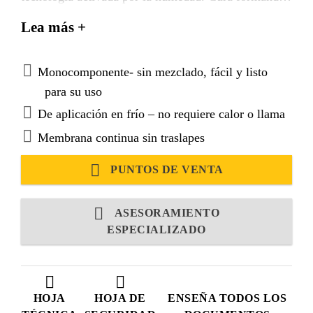
una membrana impermeabilizante continua y
Lea más +
duradera para cubiertas expuestas, así como por
debajo de enchapes cerámicos en balcones y
terrazas.
Monocomponente- sin mezclado, fácil y listo
para su uso
De aplicación en frío – no requiere calor o llama
Membrana continua sin traslapes
PUNTOS DE VENTA
ASESORAMIENTO
ESPECIALIZADO
HOJA
HOJA DE
ENSEÑA TODOS LOS