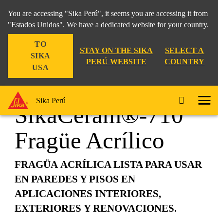
You are accessing "Sika Perú", it seems you are accessing it from
"Estados Unidos". We have a dedicated website for your country.
TO
Construcción
...
SikaCeram®-710 Fragüe Acrílico
STAY ON THE SIKA
SELECT A
SIKA
PERÚ WEBSITE
COUNTRY
USA
Sika Perú
SikaCeram®-710
Fragüe Acrílico
FRAGÜA ACRÍLICA LISTA PARA USAR
EN PAREDES Y PISOS EN
APLICACIONES INTERIORES,
EXTERIORES Y RENOVACIONES.