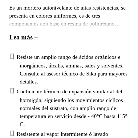
Es un mortero autonivelante de altas resistencias, se
presenta en colores uniformes, es de tres
componentes con base en resina de poliuretano
disperso en agua más la adición de cemento con
Lea más +
agregados seleccionados que le proporcionan una
excelente resistencia a la
abrasión, impacto, ataque químico y cualquier
Resiste un amplio rango de ácidos orgánicos e
agresión física extraordinaria. Sikafloor-21 PurCem
inorgánicos, álcalis, aminas, sales y solventes.
es estético, de muy fácil limpieza, de
Consulte al asesor técnico de Sika para mayores
acuerdo al tamaño de sus agregados proporciona una
detalles.
textura con acabado liso.
Coeficiente térmico de expansión similar al del
hormigón, siguiendo los movimientos cíclicos
normales del sustrato, con amplio rango de
temperatura en servicio desde - 40°C hasta 115°
C.
Resistente al vapor intermitente ó lavado