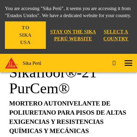
You are accessing "Sika Perú", it seems you are accessing it from
"Estados Unidos". We have a dedicated website for your country.
TO
Construcción
...
Sikafloor®-21 PurCem®
STAY ON THE SIKA
SELECT A
SIKA
PERÚ WEBSITE
COUNTRY
USA
Sika Perú
Sikafloor®-21
PurCem®
MORTERO AUTONIVELANTE DE
POLIURETANO PARA PISOS DE ALTAS
EXIGENCIAS Y RESISTENCIAS
QUÍMICAS Y MECÁNICAS