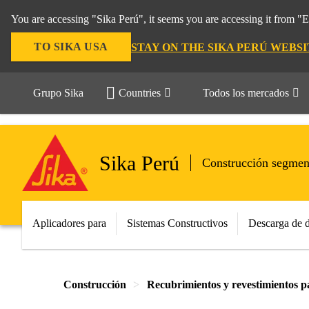
You are accessing "Sika Perú", it seems you are accessing it from "
TO SIKA USA
STAY ON THE SIKA PERÚ WEBSI
Grupo Sika
Countries
Todos los mercados
Sika Perú
Construcción segmen
Aplicadores para
Sistemas Constructivos
Descarga de 
Construcción
Recubrimientos y revestimientos p