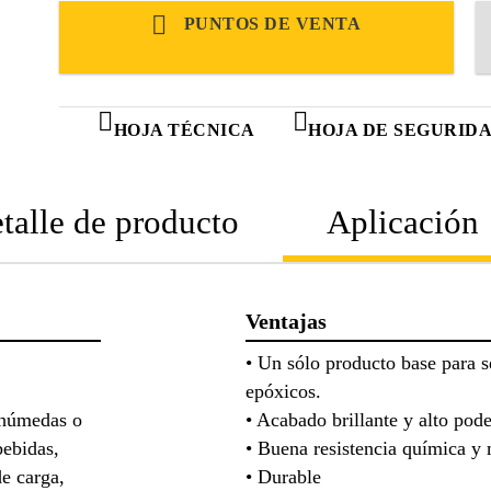
PUNTOS DE VENTA
HOJA TÉCNICA
HOJA DE SEGURID
talle de producto
Aplicación
Ventajas
• Un sólo producto base para s
epóxicos.
 húmedas o
• Acabado brillante y alto pode
bebidas,
• Buena resistencia química y
de carga,
• Durable