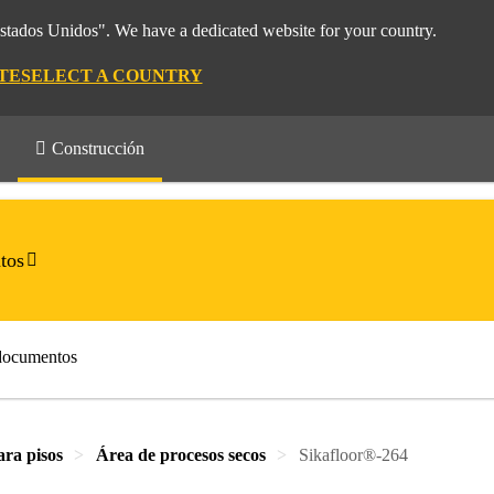
Estados Unidos". We have a dedicated website for your country.
TE
SELECT A COUNTRY
Construcción
tos
documentos
ara pisos
Área de procesos secos
Sikafloor®-264