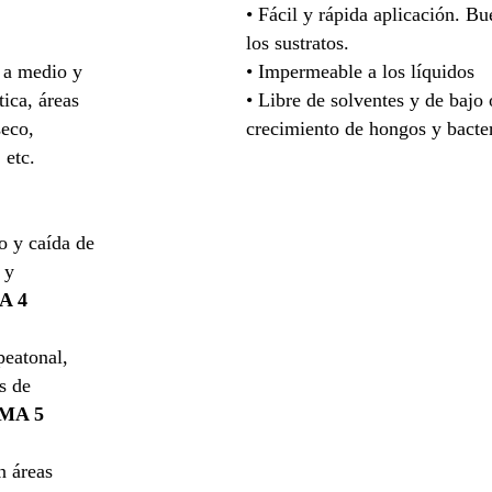
• Fácil y rápida aplicación. B
los sustratos.
 a medio y
• Impermeable a los líquidos
tica, áreas
• Libre de solventes y de bajo 
seco,
crecimiento de hongos y bacter
 etc.
o y caída de
 y
A 4
peatonal,
s de
MA 5
n áreas