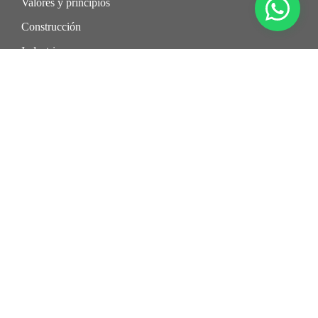
Valores y principios
Construcción
Industria
Trabaja con nosotros
Información
Proyectos
Aplicadores
Distribuidores
Código de Conducta
Política SGI
Síguenos en