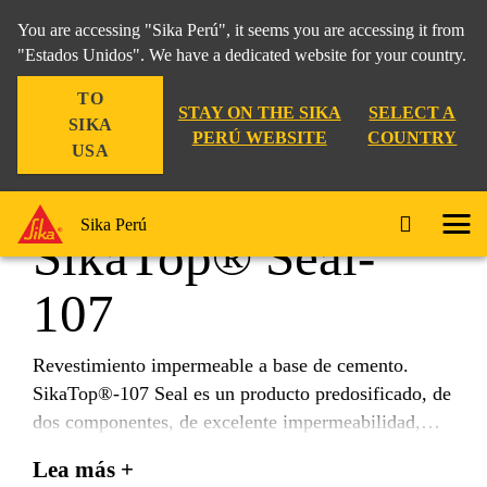
You are accessing "Sika Perú", it seems you are accessing it from
"Estados Unidos". We have a dedicated website for your country.
TO
Hágalo Ud Mismo
Baño
SikaTop® Seal-107
STAY ON THE SIKA
SELECT A
SIKA
PERÚ WEBSITE
COUNTRY
USA
Sika Perú
SikaTop® Seal-
107
Revestimiento impermeable a base de cemento.
SikaTop®-107 Seal es un producto predosificado, de
dos componentes, de excelente impermeabilidad,
adherencia y resistencias mecánicas, elaborado a
Lea más +
base de cemento, áridos de granulometría