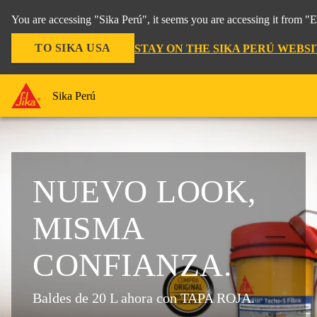
You are accessing "Sika Perú", it seems you are accessing it from "
TO SIKA USA
STAY ON THE SIKA PERÚ WEBSI
Sika Perú
NUEVO LOOK,
MISMA
CONFIANZA.
Baldes de 20 L ahora con TAPA ROJA.