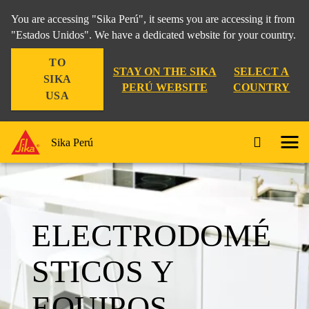
You are accessing "Sika Perú", it seems you are accessing it from
"Estados Unidos". We have a dedicated website for your country.
TO
STAY ON THE SIKA
SELECT A
SIKA
PERÚ WEBSITE
COUNTRY
USA
Sika Perú
ELECTRODOMÉ
STICOS Y
EQUIPOS