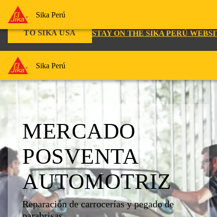
You are accessing "Sika Perú", it seems you are accessing it from "
Sika Perú
TO SIKA USA
STAY ON THE SIKA PERÚ WEBSI
Sika Perú
MERCADO
POSVENTA
AUTOMOTRIZ
Reparación de carrocerías y pegado de
parabrisas