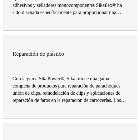
adhesivos y selladores monocomponentes Sikaflex® ha
sido diseñada específicamente para proporcionar una
solución rápida y fácil en el proceso de reparación de
carrocerías de automóviles.
Reparación de plástico
Con la gama SikaPower®, Sika ofrece una gama
completa de productos para reparación de parachoques,
unión de clips, remodelación de clips y aplicaciones de
reparación de faros en la reparación de carrocerías. Los
productos también pueden ser adecuados para otras
aplicaciones de unión plástica. La gama SikaPower®
equipa su taller con un sistema adhesivo simple y el mejor
en su clase para una variedad de reparaciones plásticas.