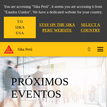
You are accessing "Sika Perú", it seems you are accessing it from
"Estados Unidos". We have a dedicated website for your country.
TO
STAY ON THE SIKA
SELECT A
SIKA
PERÚ WEBSITE
COUNTRY
USA
Sika Perú
PRÓXIMOS
EVENTOS