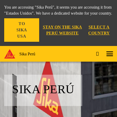
You are accessing "Sika Perú", it seems you are accessing it from
"Estados Unidos". We have a dedicated website for your country.
TO
STAY ON THE SIKA
SELECT A
SIKA
PERÚ WEBSITE
COUNTRY
USA
Sika Perú
SIKA PERÚ