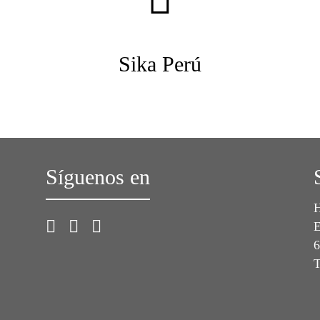
Sika Perú
Síguenos en
H
E
6
T