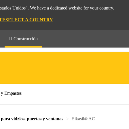
Estados Unidos". We have a dedicated website for your country.
TE
SELECT A COUNTRY
Construcción
s y Empastes
 para vidrios, puertas y ventanas
Sikasil® AC