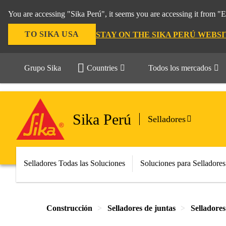
You are accessing "Sika Perú", it seems you are accessing it from "
TO SIKA USA
STAY ON THE SIKA PERÚ WEBSI
Grupo Sika
Countries
Todos los mercados
Sika Perú
Selladores
Selladores Todas las Soluciones
Soluciones para Selladore
Construcción
Selladores de juntas
Selladores