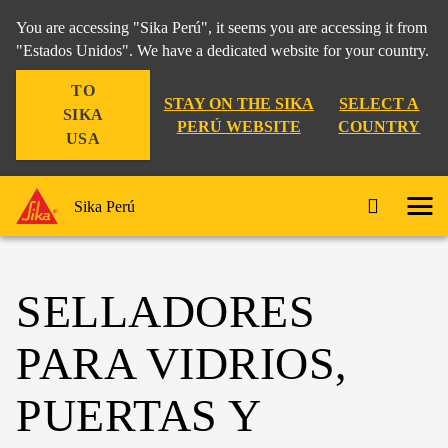
You are accessing "Sika Perú", it seems you are accessing it from
"Estados Unidos". We have a dedicated website for your country.
TO
STAY ON THE SIKA
SELECT A
SIKA
PERÚ WEBSITE
COUNTRY
USA
Sika Perú
SELLADORES
PARA VIDRIOS,
PUERTAS Y