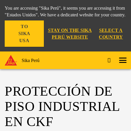
You are accessing "Sika Perú", it seems you are accessing it from
"Estados Unidos". We have a dedicated website for your country.
TO
STAY ON THE SIKA
SELECT A
SIKA
PERÚ WEBSITE
COUNTRY
USA
Sika Perú
PROTECCIÓN DE
PISO INDUSTRIAL
EN CKF