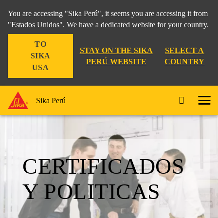
You are accessing "Sika Perú", it seems you are accessing it from
"Estados Unidos". We have a dedicated website for your country.
TO
STAY ON THE SIKA
SELECT A
SIKA
PERÚ WEBSITE
COUNTRY
USA
Sika Perú
CERTIFICADOS
Y POLITICAS