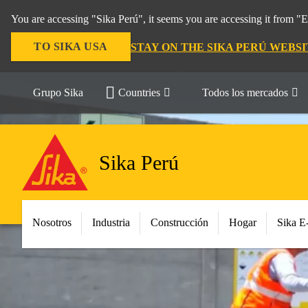
You are accessing "Sika Perú", it seems you are accessing it from "
TO SIKA USA
STAY ON THE SIKA PERÚ WEBSI
Grupo Sika
Countries
Todos los mercados
Sika Perú
Nosotros
Industria
Construcción
Hogar
Sika E