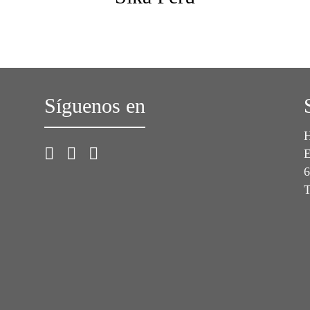
Síguenos en
H
E
6
T