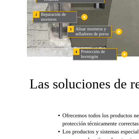
Reparación de
2
morteros
Alisar morteros y
3
selladores de poros
Protección de
4
hormigón
Las soluciones de 
Ofrecemos todos los productos nec
protección técnicamente correcta
Los productos y sistemas especial