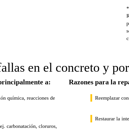
*
R
p
s
c
allas en el concreto y po
 principalmente a:
Razones para la rep
ción química, reacciones de
Reemplazar conc
Restaurar la int
.ej. carbonatación, cloruros,