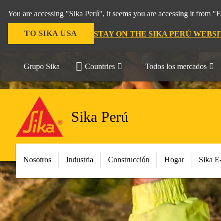
You are accessing "Sika Perú", it seems you are accessing it from "
TO SIKA USA
STAY ON THE SIKA PERÚ WEBSI
Grupo Sika
Countries
Todos los mercados
Sika Perú
Nosotros
Industria
Construcción
Hogar
Sika E